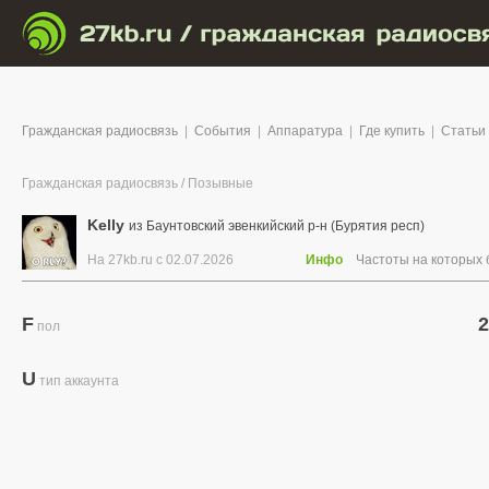
Гражданская радиосвязь
|
События
|
Аппаратура
|
Где купить
|
Статьи
Гражданская радиосвязь
/
Позывные
Kelly
из Баунтовский эвенкийский р-н (Бурятия респ)
На 27kb.ru с 02.07.2026
Инфо
Частоты на которых
F
2
пол
U
тип аккаунта