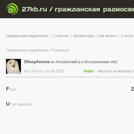
Гражданская радиосвязь
|
События
|
Аппаратура
|
Где купить
|
Статьи
Гражданская радиосвязь
/
Позывные
30sophronia
из Ахтубинский р-н (Астраханская обл)
На 27kb.ru с 25.06.2026
Инфо
Частоты на которых
F
2
пол
U
тип аккаунта