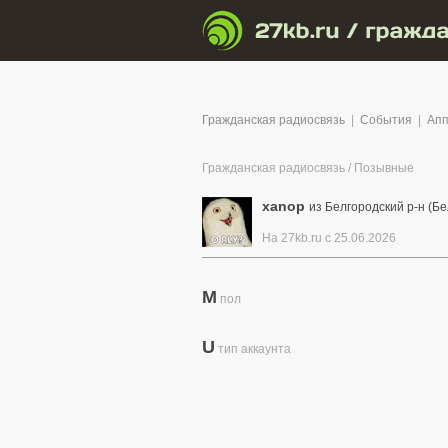
Гражданская радиосвязь
|
События
|
Апп
Гражданская радиосвязь
/
Позывные
xanop
из Белгородский р-н (Бе
На 27kb.ru с 25.06.2026
M
пол
U
тип аккаунта