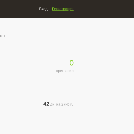
Вход
Регистрация
кет
0
пригласил
42
дн. на 27kb.ru