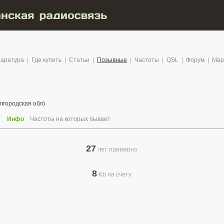
аратура
|
Где купить
|
Статьи
|
Позывные
|
Частоты
|
QSL
|
Форум
|
Мар
лгородская обл)
Инфо
Частоты на которых бывает
27
лет примерно
8
Kb на счету