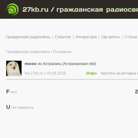
Гражданская радиосвязь
|
События
|
Аппаратура
|
Где купить
|
Статьи
Гражданская радиосвязь
/
Позывные
rococ
из Астрахань (Астраханская обл)
На 27kb.ru с 05.06.2026
Инфо
Частоты на которых
F
2
пол
U
тип аккаунта