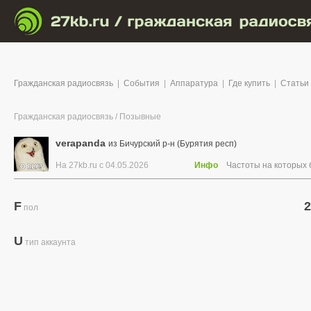
Гражданская радиосвязь
|
События
|
Аппаратура
|
Где купить
|
Статьи
Гражданская радиосвязь
/
Позывные
verapanda
из Бичурский р-н (Бурятия респ)
На 27kb.ru с 04.05.2026
Инфо
Частоты на которых
F
2
пол
U
тип аккаунта