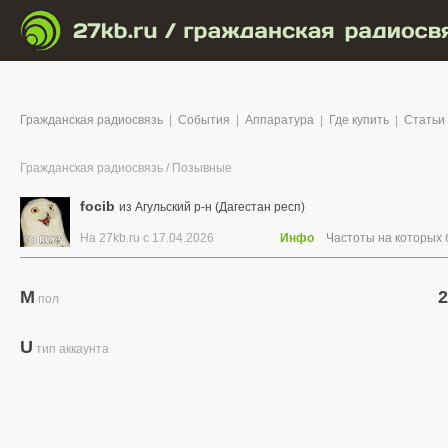
Гражданская радиосвязь
|
События
|
Аппаратура
|
Где купить
|
Статьи
Гражданская радиосвязь
/
Позывные
focib
из Агульский р-н (Дагестан респ)
На 27kb.ru с 17.04.2026
Инфо
Частоты на которых
M
2
пол
U
тип аккаунта