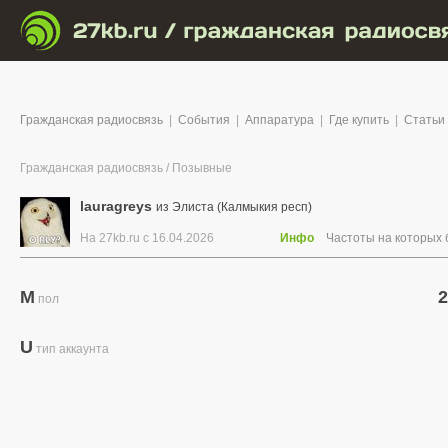
Гражданская радиосвязь
|
События
|
Аппаратура
|
Где купить
|
Статьи
Гражданская радиосвязь
/
Позывные
lauragreys
из Элиста (Калмыкия респ)
На 27kb.ru с 16.04.2026
Инфо
Частоты на которых
M
2
пол
U
тип аккаунта