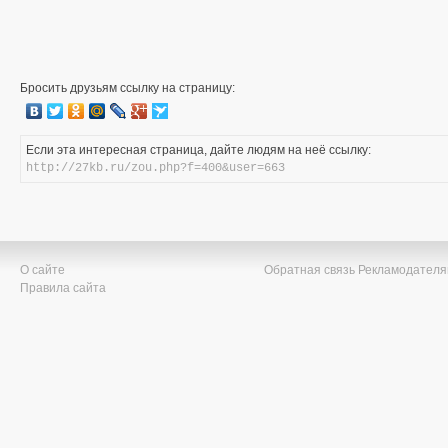
Бросить друзьям ссылку на страницу:
Если эта интересная страница, дайте людям на неё ссылку:
http://27kb.ru/zou.php?f=400&user=663
О сайте
Обратная связь
Рекламодател
Правила сайта