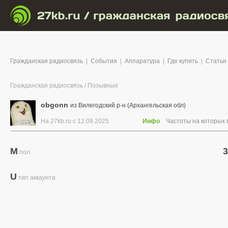
Гражданская радиосвязь
|
События
|
Аппаратура
|
Где купить
|
Статьи
Гражданская радиосвязь
/
Позывные
obgonn
из Вилегодский р-н (Архангельская обл)
На 27kb.ru с 12.09.2025
Инфо
Частоты на которых
M
3
пол
U
тип аккаунта