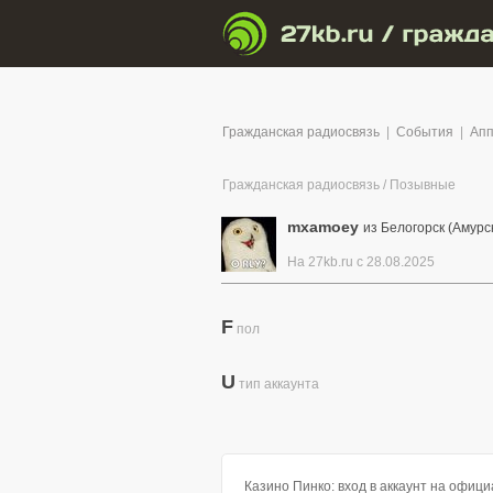
Гражданская радиосвязь
|
События
|
Апп
Гражданская радиосвязь
/
Позывные
mxamoey
из Белогорск (Амурс
На 27kb.ru с 28.08.2025
F
пол
U
тип аккаунта
Казино Пинко: вход в аккаунт на офиц