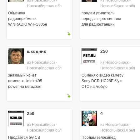
из Новосибирск -
из Новосибирск -
Новосибирская обл
Новосибирская обл
Обменяю
продам усилитель
радиоприёмник
передающего сигнала
WiNRADiO WR-G305e
для радиостанции
27мГц "ПАНДА"-100
150Вт.
шкодник
250
из Новосибирск -
из Новосибирск -
Новосибирская обл
Новосибирская обл
знакомый хочет
Обменяю видео камеру
поменять Intek-495
Sony DCR-HC28E б/у в
power на мегаджет
ОТС на любую
аналоговую б/у
250
4
из Новосибирск -
из Новосибирск -
Новосибирская обл
Новосибирская обл
Продаётся б/у CB
Продам велосипед