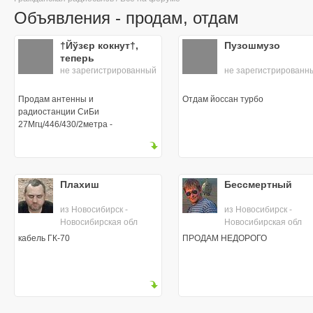
Объявления - продам, отдам
†Йўзєр кокнут†,
Пузошмузо
теперь
не зарегистрированный
не зарегистрированн
Продам антенны и
Отдам йоссан турбо
радиостанции СиБи
27Мгц/446/430/2метра -
срочно понадобились
деньги
Плахиш
Бессмертный
из Новосибирск -
из Новосибирск -
Новосибирская обл
Новосибирская обл
кабель ГК-70
ПРОДАМ НЕДОРОГО