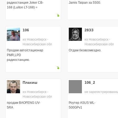
радиостанция Joker CB-
Jamis Taipan за 5500.
168 (Luiton LT-168) =
1500 руб.
106
28ЗЗ
из Новосибирск -
из Новосибирск -
Новосибирская обл
Новосибирская обл
Продам авто/стационар
Отдам безвозмездно.
PMR,LPD
радиостанцию.
Плахиш
106_2
из Новосибирск -
не зарегистрированн
Новосибирская обл
продам BAOFENG UV-
Роутер ASUS WL-
5RA
500GPv1