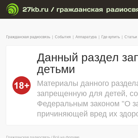
Гражданская радиосвязь
|
События
|
Аппаратура
|
Где купить
|
Статьи
Данный раздел за
детьми
Материалы данного раздел
запрещенную для детей, с
Федеральным законом "О з
причиняющей вред их здоро
Гражданская радиосвязь
/
Всё на форуме