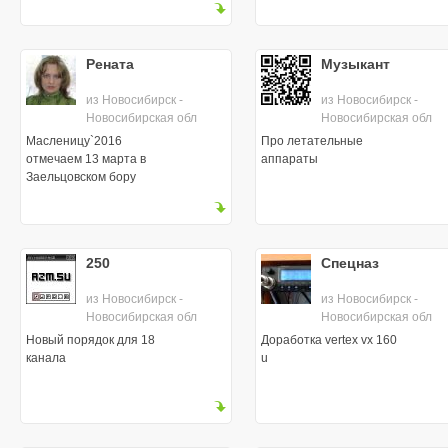
Рената
Музыкант
из Новосибирск -
из Новосибирск -
Новосибирская обл
Новосибирская обл
Масленицу`2016
Про летательные
отмечаем 13 марта в
аппараты
Заельцовском бору
250
Спецназ
из Новосибирск -
из Новосибирск -
Новосибирская обл
Новосибирская обл
Новый порядок для 18
Доработка vertex vx 160
канала
u