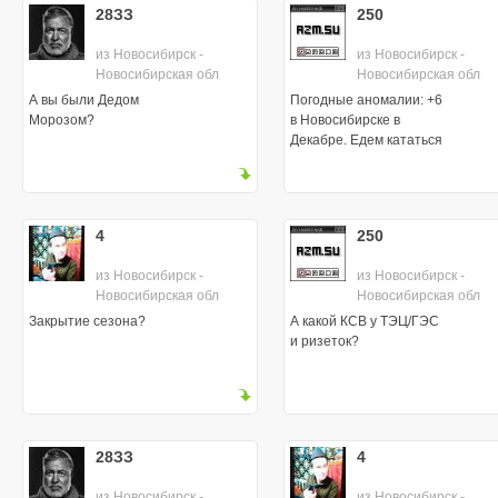
28ЗЗ
250
из Новосибирск -
из Новосибирск -
Новосибирская обл
Новосибирская обл
А вы были Дедом
Погодные аномалии: +6
Морозом?
в Новосибирске в
Декабре. Едем кататься
на велах в осенней
одежде?
4
250
из Новосибирск -
из Новосибирск -
Новосибирская обл
Новосибирская обл
Закрытие сезона?
А какой КСВ у ТЭЦ/ГЭС
и ризеток?
28ЗЗ
4
из Новосибирск -
из Новосибирск -