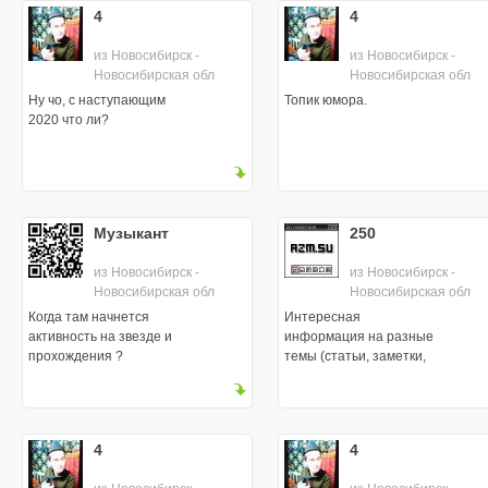
4
4
из Новосибирск -
из Новосибирск -
Новосибирская обл
Новосибирская обл
Ну чо, с наступающим
Топик юмора.
2020 что ли?
Музыкант
250
из Новосибирск -
из Новосибирск -
Новосибирская обл
Новосибирская обл
Когда там начнется
Интересная
активность на звезде и
информация на разные
прохождения ?
темы (статьи, заметки,
теории)
4
4