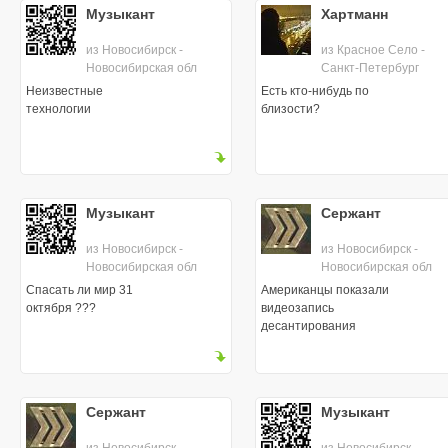
Музыкант
Хартманн
из Новосибирск -
из Красное Село -
Новосибирская обл
Санкт-Петербург
Неизвестные
Есть кто-нибудь по
технологии
близости?
Музыкант
Сержант
из Новосибирск -
из Новосибирск -
Новосибирская обл
Новосибирская обл
Спасать ли мир 31
Американцы показали
октября ???
видеозапись
десантирования
бобров-парашютистов
Сержант
Музыкант