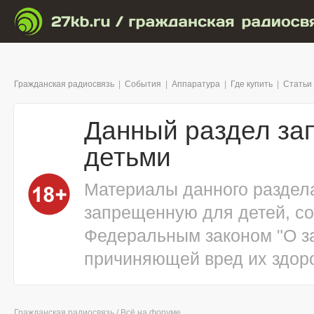
Гражданская радиосвязь
|
События
|
Аппаратура
|
Где купить
|
Статьи
Данный раздел за
детьми
Материалы данного раздел
запрещенную для детей, с
Федеральным законом "О з
причиняющей вред их здоро
Гражданская радиосвязь
/
Всё на форуме