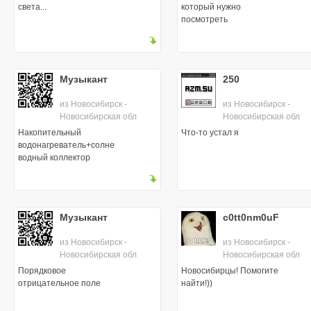
света...
который нужно
посмотреть
Музыкант
250
из Новосибирск -
из Новосибирск -
Новосибирская обл
Новосибирская обл
Накопительный
Что-то устал я
водонагреватель+солнечный
водный коллектор
Музыкант
c0tt0nm0uF
из Новосибирск -
из Новосибирск -
Новосибирская обл
Новосибирская обл
Порядковое
Новосибирцы! Помогите
отрицательное поле
найти!))