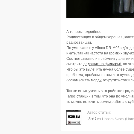
А теперь подробнее:
Радиостанция в общем хорошая, качест
радиостанции.
По умолчанию у Alinco DR-M03 идёт дев
икать, так как частота на громких зву
Соответственно и приёмник у алинки и
смотрите
дадашит на фильтры
), по эт
Что бы это вылечить нужна более суще
проблема, проблема в том, что нужно 
блокам (снять морду, открутить стаби
Так же стоит учесть, что работает рад
Плюс станции в том, что она по умолч
то можно включить режим работы с суб
Автор статьи:
250
из Новосибирск (Нов