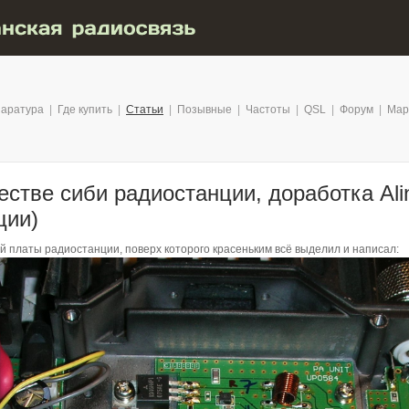
аратура
|
Где купить
|
Статьи
|
Позывные
|
Частоты
|
QSL
|
Форум
|
Мар
честве сиби радиостанции, доработка Al
ции)
 платы радиостанции, поверх которого красеньким всё выделил и написал: