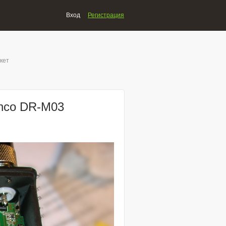
Вход
Регистрация
кет
inco DR-M03