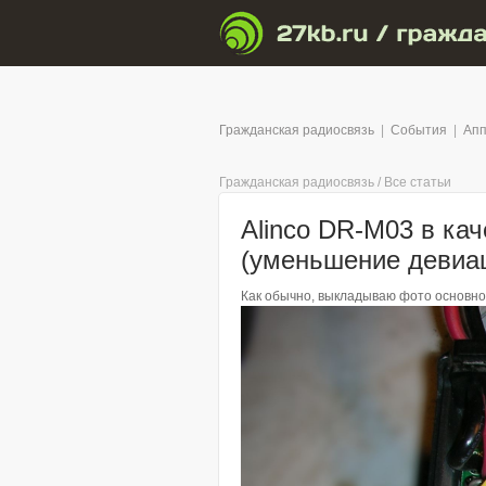
Гражданская радиосвязь
|
События
|
Апп
Гражданская радиосвязь
/
Все статьи
Alinco DR-M03 в ка
(уменьшение девиа
Как обычно, выкладываю фото основной