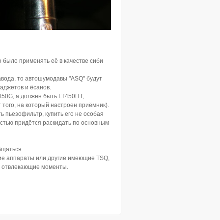
 было применять её в качестве сиби
завода, то автошумодавы "ASQ" будут
гаджетов и ёсанов.
450G, а должен быть LT450HT,
от того, на который настроен приёмник).
ь пьезофильтр, купить его не особая
остью придётся раскидать по основным
бщаться.
акие аппараты или другие имеющие TSQ,
ие отвлекающие моменты.