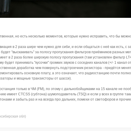
венная, но есть несколько моментов, которые нужно исправить, что бы можно
иация в 2 раза шире чем нужно для сиби, и если общаться с неё как есть, с 
ках будет "выскакивать" за полосу пропускания фильтров приёмников разных ме
меет в 2 раза более широкую полосу пропускания (там установлен фильтр LT
ому будет принимать "кусочки" громких звуков с соседних каналов (+/- 1 канал 
ственная доработка чем повернуть подстроечник резистора - придётся менят
демонтировать основную плату, а это означает, что радиостанцию почти полн
лизаторы и мощные транзисторы от шасси).
иостанция только в ЧМ (FM), по этому с дальнобойщиками на 15 канале не поо
анию имеет CTCSS (субтона) шумоподавитель (TSQ) и если у всех в группе т
тонами и забыть раз и на всегда про дальних, помехи от светофоров и проч
осибирская обл)