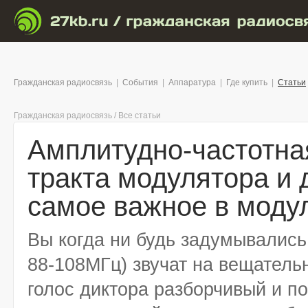
Гражданская радиосвязь
|
События
|
Аппаратура
|
Где купить
|
Статьи
Гражданская радиосвязь
/
Все статьи
Амплитудно-частотна
тракта модулятора и 
самое важное в моду
Вы когда ни будь задумывались
88-108МГц) звучат на вещательн
голос диктора разборчивый и п